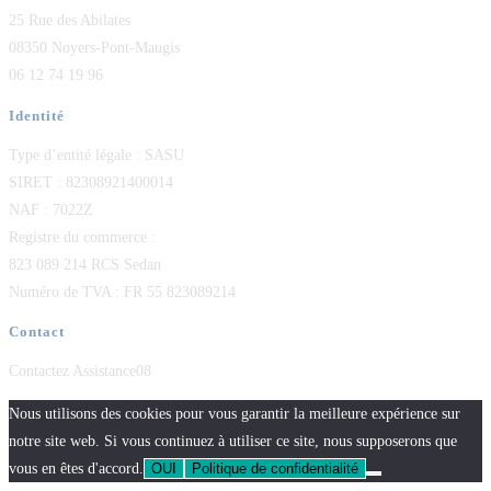
25 Rue des Abilates
08350 Noyers-Pont-Maugis
06 12 74 19 96
Identité
Type d’entité légale : SASU
SIRET : 82308921400014
NAF : 7022Z
Registre du commerce :
823 089 214 RCS Sedan
Numéro de TVA : FR 55 823089214
Contact
Contactez Assistance08
Nous utilisons des cookies pour vous garantir la meilleure expérience sur
notre site web. Si vous continuez à utiliser ce site, nous supposerons que
vous en êtes d'accord.
OUI
Politique de confidentialité