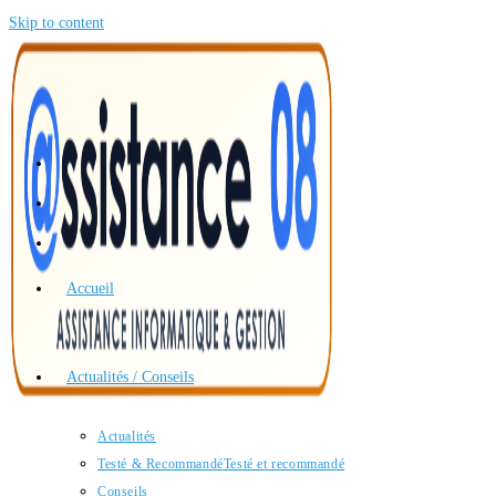
Skip to content
Accueil
Actualités / Conseils
Actualités
Testé & Recommandé
Testé et recommandé
Conseils