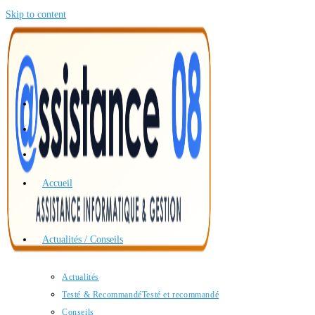
Skip to content
Accueil
Actualités / Conseils
Actualités
Testé & Recommandé
Testé et recommandé
Conseils