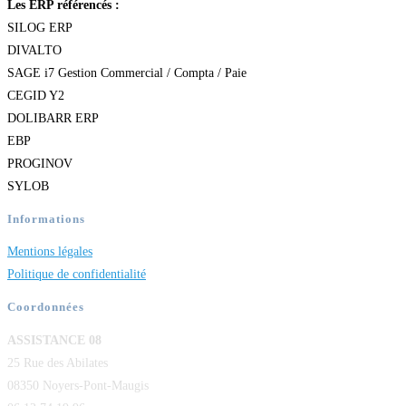
Les ERP référencés :
SILOG ERP
DIVALTO
SAGE i7 Gestion Commercial / Compta / Paie
CEGID Y2
DOLIBARR ERP
EBP
PROGINOV
SYLOB
Informations
Mentions légales
Politique de confidentialité
Coordonnées
ASSISTANCE 08
25 Rue des Abilates
08350 Noyers-Pont-Maugis