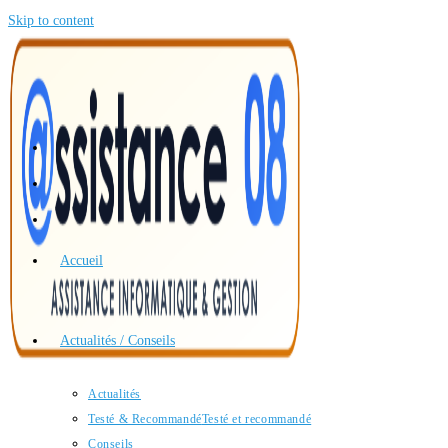
Skip to content
Accueil
Actualités / Conseils
Actualités
Testé & Recommandé
Testé et recommandé
Conseils