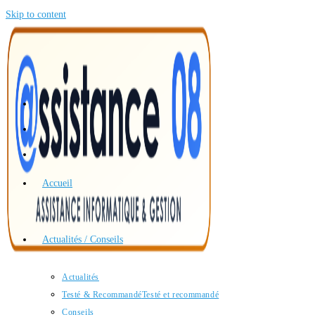
Skip to content
Accueil
Actualités / Conseils
Actualités
Testé & Recommandé
Testé et recommandé
Conseils