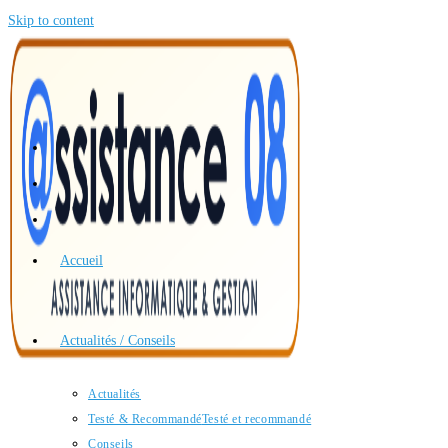
Skip to content
Accueil
Actualités / Conseils
Actualités
Testé & Recommandé
Testé et recommandé
Conseils