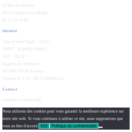
25 Rue des Abilates
08350 Noyers-Pont-Maugis
06 12 74 19 96
Identité
Type d’entité légale : SASU
SIRET : 82308921400014
NAF : 7022Z
Registre du commerce :
823 089 214 RCS Sedan
Numéro de TVA : FR 55 823089214
Contact
Contactez Assistance08
Nous utilisons des cookies pour vous garantir la meilleure expérience sur
notre site web. Si vous continuez à utiliser ce site, nous supposerons que
vous en êtes d'accord.
OUI
Politique de confidentialité